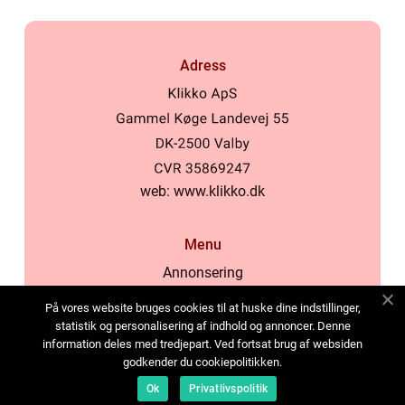
Adress
web:
www.klikko.dk
Menu
Annonsering
Om oss
På vores website bruges cookies til at huske dine indstillinger,
Cookies
statistik og personalisering af indhold og annoncer. Denne
information deles med tredjepart. Ved fortsat brug af websiden
Kontakta oss
godkender du cookiepolitikken.
Sitemap
Ok
Privatlivspolitik