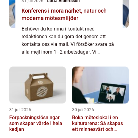
31 juli 2026
Lotta Albertsson
Konferens i mora närhet, natur och
moderna mötesmiljöer
Behöver du komma i kontakt med
redaktionen kan du göra det genom att
kontakta oss via mail. Vi försöker svara på
alla mejl inom 1–2 arbetsdagar. Vi
välkomnar kritik, beröm och allmänna
kommentarer till innehållet på vår sida.
31 juli 2026
30 juli 2026
Förpackningslösningar
Boka möteslokal i en
som skapar värde i hela
kulturarena: Så skapas
kedjan
ett minnesvärt och
effektivt möte