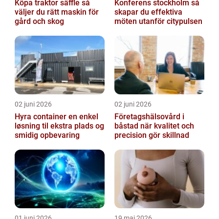
Köpa traktor säffle så
Konferens stockholm så
väljer du rätt maskin för
skapar du effektiva
gård och skog
möten utanför citypulsen
02 juni 2026
02 juni 2026
Hyra container en enkel
Företagshälsovård i
løsning til ekstra plads og
båstad när kvalitet och
smidig opbevaring
precision gör skillnad
01 juni 2026
19 maj 2026