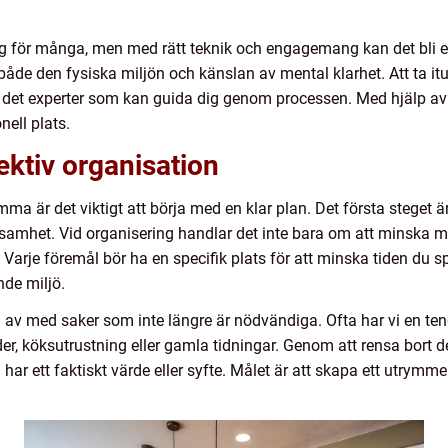
 för många, men med rätt teknik och engagemang kan det bli en
både den fysiska miljön och känslan av mental klarhet. Att ta i
ns det experter som kan guida dig genom processen. Med hjälp a
nell plats.
ektiv organisation
mma är det viktigt att börja med en klar plan. Det första steget
het. Vid organisering handlar det inte bara om att minska m
arje föremål bör ha en specifik plats för att minska tiden du spe
nde miljö.
ig av med saker som inte längre är nödvändiga. Ofta har vi en te
der, köksutrustning eller gamla tidningar. Genom att rensa bort d
 har ett faktiskt värde eller syfte. Målet är att skapa ett utry