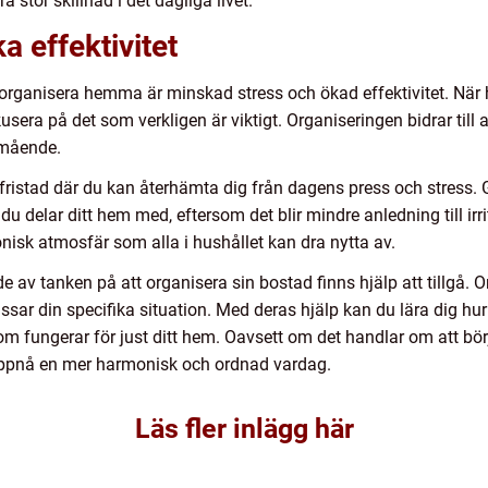
 stor skillnad i det dagliga livet.
a effektivitet
organisera hemma är minskad stress och ökad effektivitet. När 
usera på det som verkligen är viktigt. Organiseringen bidrar till
älmående.
fristad där du kan återhämta dig från dagens press och stress.
 delar ditt hem med, eftersom det blir mindre anledning till irrit
isk atmosfär som alla i hushållet kan dra nytta av.
av tanken på att organisera sin bostad finns hjälp att tillgå. 
ar din specifika situation. Med deras hjälp kan du lära dig hu
om fungerar för just ditt hem. Oavsett om det handlar om att börja
uppnå en mer harmonisk och ordnad vardag.
Läs fler inlägg här