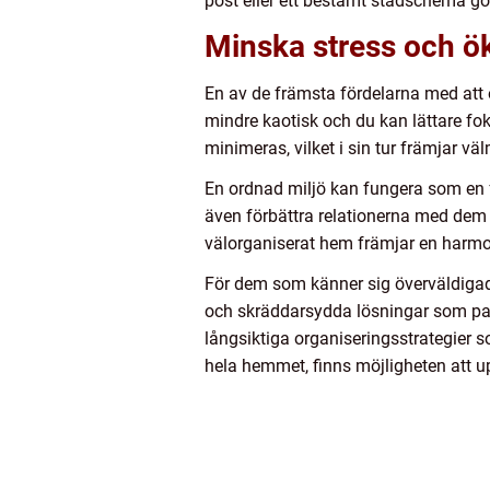
post eller ett bestämt städschema göra
Minska stress och ök
En av de främsta fördelarna med att 
mindre kaotisk och du kan lättare fok
minimeras, vilket i sin tur främjar v
En ordnad miljö kan fungera som en 
även förbättra relationerna med dem du
välorganiserat hem främjar en harmon
För dem som känner sig överväldigade 
och skräddarsydda lösningar som pass
långsiktiga organiseringsstrategier s
hela hemmet, finns möjligheten att 