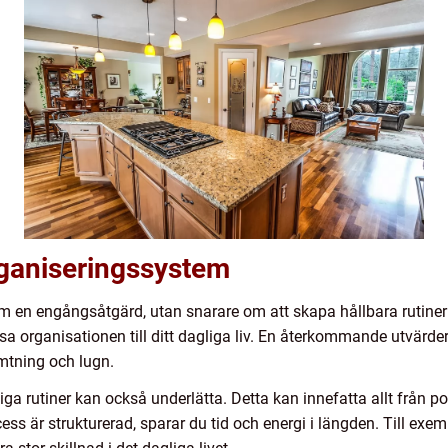
rganiseringssystem
 en engångsåtgärd, utan snarare om att skapa hållbara rutiner o
sa organisationen till ditt dagliga liv. En återkommande utvärde
ämtning och lugn.
iga rutiner kan också underlätta. Detta kan innefatta allt från p
ess är strukturerad, sparar du tid och energi i längden. Till ex