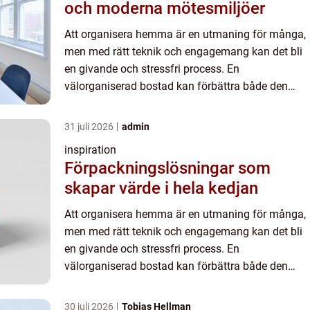
och moderna mötesmiljöer
Att organisera hemma är en utmaning för många,
men med rätt teknik och engagemang kan det bli
en givande och stressfri process. En
välorganiserad bostad kan förbättra både den
fysiska miljön och kän...
31 juli 2026
admin
inspiration
Förpackningslösningar som
skapar värde i hela kedjan
Att organisera hemma är en utmaning för många,
men med rätt teknik och engagemang kan det bli
en givande och stressfri process. En
välorganiserad bostad kan förbättra både den
fysiska miljön och kän...
30 juli 2026
Tobias Hellman