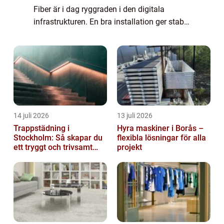
Fiber är i dag ryggraden i den digitala
infrastrukturen. En bra installation ger stabil
uppkoppling, hög hastighet och färre
driftstopp. En dålig installation kan
däremo...
14 juli 2026
13 juli 2026
Trappstädning i
Hyra maskiner i Borås –
Stockholm: Så skapar du
flexibla lösningar för alla
ett tryggt och trivsamt
projekt
trapphus