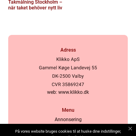
Takmålning Stockholm –
när taket behöver nytt liv
Adress
web:
www.klikko.dk
Menu
Annonsering
Om oss
På vores website bruges cookies til at huske dine indstillinger,
Cookies