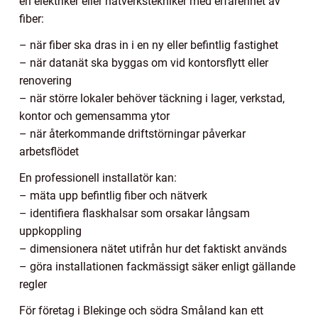
en elektriker eller nätverkstekniker med erfarenhet av
fiber:
– när fiber ska dras in i en ny eller befintlig fastighet
– när datanät ska byggas om vid kontorsflytt eller
renovering
– när större lokaler behöver täckning i lager, verkstad,
kontor och gemensamma ytor
– när återkommande driftstörningar påverkar
arbetsflödet
En professionell installatör kan:
– mäta upp befintlig fiber och nätverk
– identifiera flaskhalsar som orsakar långsam
uppkoppling
– dimensionera nätet utifrån hur det faktiskt används
– göra installationen fackmässigt säker enligt gällande
regler
För företag i Blekinge och södra Småland kan ett