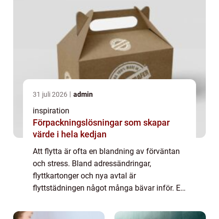
31 juli 2026
admin
inspiration
Förpackningslösningar som skapar
värde i hela kedjan
Att flytta är ofta en blandning av förväntan
och stress. Bland adressändringar,
flyttkartonger och nya avtal är
flyttstädningen något många bävar inför. En
väl utförd flyttstädning är dock avgörande
för att lämna bostaden i godkänt skick,