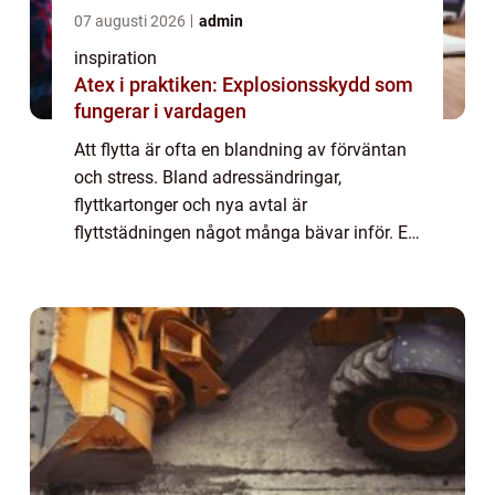
07 augusti 2026
admin
inspiration
Atex i praktiken: Explosionsskydd som
fungerar i vardagen
Att flytta är ofta en blandning av förväntan
och stress. Bland adressändringar,
flyttkartonger och nya avtal är
flyttstädningen något många bävar inför. En
väl utförd flyttstädning är dock avgörande
för att lämna bostaden i godkänt skick,
undvika onö...