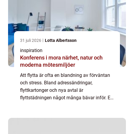
31 juli 2026
Lotta Albertsson
inspiration
Konferens i mora närhet, natur och
moderna mötesmiljöer
Att flytta är ofta en blandning av förväntan
och stress. Bland adressändringar,
flyttkartonger och nya avtal är
flyttstädningen något många bävar inför. En
väl utförd flyttstädning är dock avgörande
för att lämna bostaden i godkänt skick,
undvika onö...