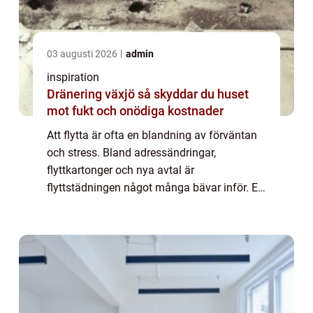
03 augusti 2026
admin
inspiration
Dränering växjö så skyddar du huset
mot fukt och onödiga kostnader
Att flytta är ofta en blandning av förväntan
och stress. Bland adressändringar,
flyttkartonger och nya avtal är
flyttstädningen något många bävar inför. En
väl utförd flyttstädning är dock avgörande
för att lämna bostaden i godkänt skick,
undvika onö...