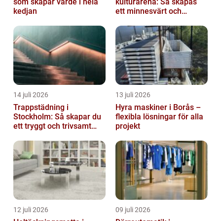
som skapar värde i hela
kulturarena: Så skapas
kedjan
ett minnesvärt och
effektivt möte
14 juli 2026
13 juli 2026
Trappstädning i
Hyra maskiner i Borås –
Stockholm: Så skapar du
flexibla lösningar för alla
ett tryggt och trivsamt
projekt
trapphus
12 juli 2026
09 juli 2026