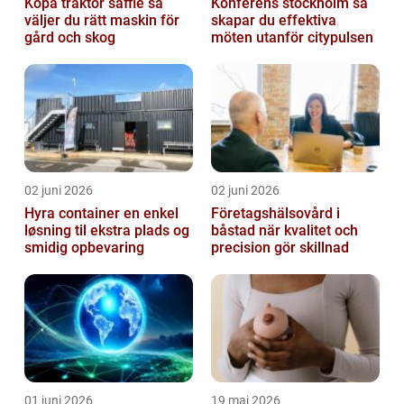
Köpa traktor säffle så
Konferens stockholm så
väljer du rätt maskin för
skapar du effektiva
gård och skog
möten utanför citypulsen
02 juni 2026
02 juni 2026
Hyra container en enkel
Företagshälsovård i
løsning til ekstra plads og
båstad när kvalitet och
smidig opbevaring
precision gör skillnad
01 juni 2026
19 maj 2026