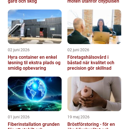
gård och skog
möten utanför citypulsen
02 juni 2026
02 juni 2026
Hyra container en enkel
Företagshälsovård i
løsning til ekstra plads og
båstad när kvalitet och
smidig opbevaring
precision gör skillnad
01 juni 2026
19 maj 2026
Fiberinstallation grunden
Bröstförstoring - för en