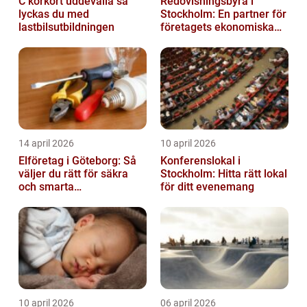
C körkort uddevalla så
Redovisningsbyrå i
lyckas du med
Stockholm: En partner för
lastbilsutbildningen
företagets ekonomiska
behov
14 april 2026
10 april 2026
Elföretag i Göteborg: Så
Konferenslokal i
väljer du rätt för säkra
Stockholm: Hitta rätt lokal
och smarta
för ditt evenemang
elinstallationer
10 april 2026
06 april 2026