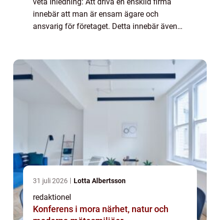
veta Inledning: Att driva en enskild firma
innebär att man är ensam ägare och
ansvarig för företaget. Detta innebär även
att man som enskild näringsidkare är
skyldig att deklarera företagets resultat och
...
31 juli 2026
Lotta Albertsson
redaktionel
Konferens i mora närhet, natur och