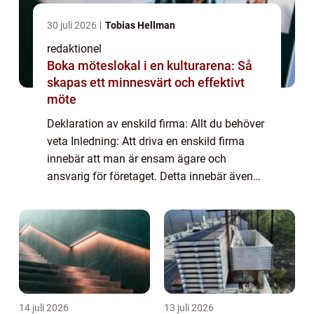
30 juli 2026
Tobias Hellman
redaktionel
Boka möteslokal i en kulturarena: Så
skapas ett minnesvärt och effektivt
möte
Deklaration av enskild firma: Allt du behöver
veta Inledning: Att driva en enskild firma
innebär att man är ensam ägare och
ansvarig för företaget. Detta innebär även
att man som enskild näringsidkare är
skyldig att deklarera företagets resultat och
...
14 juli 2026
13 juli 2026