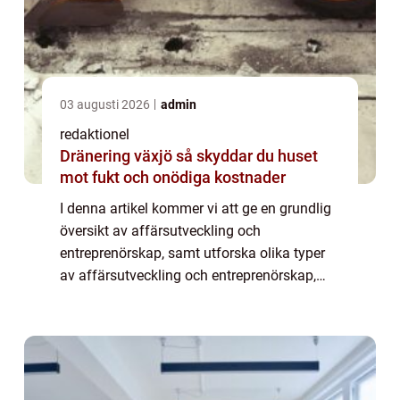
03 augusti 2026
admin
redaktionel
Dränering växjö så skyddar du huset
mot fukt och onödiga kostnader
I denna artikel kommer vi att ge en grundlig
översikt av affärsutveckling och
entreprenörskap, samt utforska olika typer
av affärsutveckling och entreprenörskap,
kvantitativa mätningar inom området och
hur de skiljer sig åt. Vi kommer också att
grans...