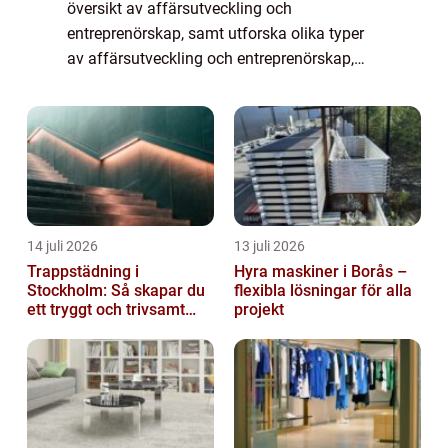
översikt av affärsutveckling och
entreprenörskap, samt utforska olika typer
av affärsutveckling och entreprenörskap,
kvantitativa mätningar inom området och
hur de skiljer sig åt. Vi kommer också att
grans...
14 juli 2026
13 juli 2026
Trappstädning i
Hyra maskiner i Borås –
Stockholm: Så skapar du
flexibla lösningar för alla
ett tryggt och trivsamt
projekt
trapphus