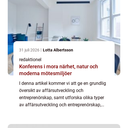
31 juli 2026
Lotta Albertsson
redaktionel
Konferens i mora närhet, natur och
moderna mötesmiljöer
I denna artikel kommer vi att ge en grundlig
översikt av affärsutveckling och
entreprenörskap, samt utforska olika typer
av affärsutveckling och entreprenörskap,
kvantitativa mätningar inom området och
hur de skiljer sig åt. Vi kommer också att
grans...