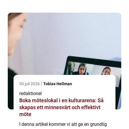
kvantitativa mätningar inom området och
hur de skiljer sig åt. Vi kommer också att
grans...
30 juli 2026
Tobias Hellman
redaktionel
Boka möteslokal i en kulturarena: Så
skapas ett minnesvärt och effektivt
möte
I denna artikel kommer vi att ge en grundlig