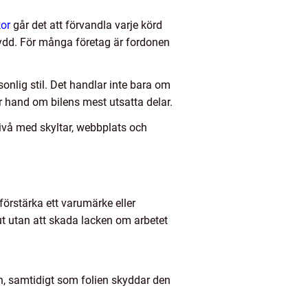
kor
går det att förvandla varje körd
skydd. För många företag är fordonen
onlig stil. Det handlar inte bara om
ar hand om bilens mest utsatta delar.
 nivå med skyltar, webbplats och
 förstärka ett varumärke eller
a ut utan att skada lacken om arbetet
gn, samtidigt som folien skyddar den