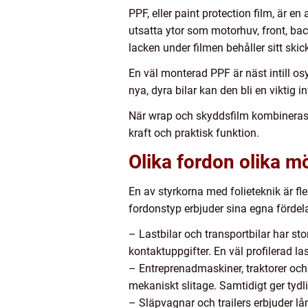
PPF, eller paint protection film, är
utsatta ytor som motorhuv, front, back
lacken under filmen behåller sitt skic
En väl monterad PPF är näst intill os
nya, dyra bilar kan den bli en viktig 
När wrap och skyddsfilm kombineras m
kraft och praktisk funktion.
Olika fordon olika m
En av styrkorna med folieteknik är flex
fordonstyp erbjuder sina egna fördela
– Lastbilar och transportbilar har st
kontaktuppgifter. En väl profilerad l
– Entreprenadmaskiner, traktorer och 
mekaniskt slitage. Samtidigt ger tydli
– Släpvagnar och trailers erbjuder l