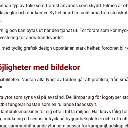
 en annan typ av folie som främst används som skydd. Filmen är 
speglar och dörrkanter. Syftet är att ta smällarna från stenskott,
k.
ynlig och kan bytas ut när den tjänat ut. För förare som kör myc
investering för andrahandsvärdet.
ed tydlig grafisk design uppstår en stark helhet: fordonet blir 
öjligheter med bildekor
ibiliteten. Nästan alla typer av fordon går att profilera, från små p
r:
ora ytor som syns väl på avstånd. De lämpar sig för logotyper, st
astbil fungerar nästan som en rullande fasadskylt.
lantbruksmaskiner rör sig ofta i tuffa miljöer. Här krävs tålig fo
g märkning ett seriöst intryck på byggarbetsplatser och i offentl
ånga, sammanhängande ytor som passar för kampanjbudskap eller s