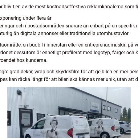
r blivit en av de mest kostnadseffektiva reklamkanalerna som fi
xponering under flera år
eringar och i bostadsområden snarare än enbart på en specifik 
rlig än digitala annonser eller traditionella utomhustavlor
aområde, en budbil i innerstan eller en entreprenadmaskin på väg
rdonet dessutom är enhetligt profilerat med logotyp, färger och k
rtroendet hos kunderna.
gre grad dekor, wrap och skyddsfilm för att ge bilen en mer person
tripes kan räcka långt för att bilen ska kännas mer unik, utan att