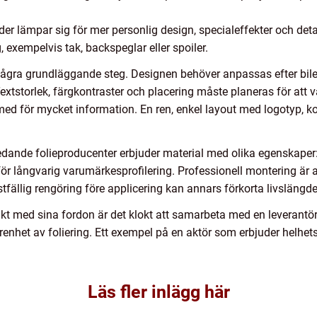
r lämpar sig för mer personlig design, specialeffekter och detalj
, exempelvis tak, backspeglar eller spoiler.
 några grundläggande steg. Designen behöver anpassas efter bile
xtstorlek, färgkontraster och placering måste planeras för att v
å med för mycket information. En ren, enkel layout med logotyp, 
Ledande folieproducenter erbjuder material med olika egenskaper: 
för långvarig varumärkesprofilering. Professionell montering är a
istfällig rengöring före applicering kan annars förkorta livslängden
kt med sina fordon är det klokt att samarbeta med en leverantör
enhet av foliering. Ett exempel på en aktör som erbjuder helhets
Läs fler inlägg här