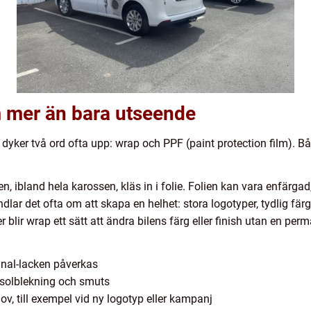
 mer än bara utseende
yker två ord ofta upp: wrap och PPF (paint protection film). Båd
en, ibland hela karossen, kläs in i folie. Folien kan vara enfärga
lar det ofta om att skapa en helhet: stora logotyper, tydlig fä
 blir wrap ett sätt att ändra bilens färg eller finish utan en per
ginal-lacken påverkas
 solblekning och smuts
v, till exempel vid ny logotyp eller kampanj