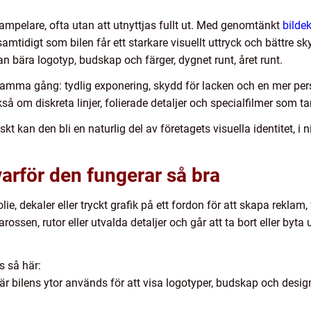
ampelare, ofta utan att utnyttjas fullt ut. Med genomtänkt
bilde
 samtidigt som bilen får ett starkare visuellt uttryck och bättre 
n bära logotyp, budskap och färger, dygnet runt, året runt.
 samma gång: tydlig exponering, skydd för lacken och en mer pers
så om diskreta linjer, folierade detaljer och specialfilmer som t
kt kan den bli en naturlig del av företagets visuella identitet, i
varför den fungerar så bra
ie, dekaler eller tryckt grafik på ett fordon för att skapa reklam,
rossen, rutor eller utvalda detaljer och går att ta bort eller byt
s så här:
där bilens ytor används för att visa logotyper, budskap och desi