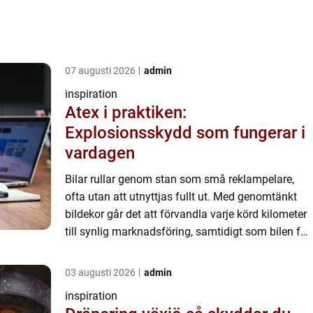
07 augusti 2026
admin
inspiration
Atex i praktiken:
Explosionsskydd som fungerar i
vardagen
Bilar rullar genom stan som små reklampelare,
ofta utan att utnyttjas fullt ut. Med genomtänkt
bildekor går det att förvandla varje körd kilometer
till synlig marknadsföring, samtidigt som bilen får
ett starkare visuellt uttryck och bättre skydd. För...
03 augusti 2026
admin
inspiration