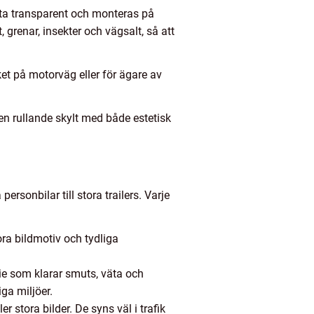
ofta transparent och monteras på
 grenar, insekter och vägsalt, så att
ket på motorväg eller för ägare av
en rullande skylt med både estetisk
ersonbilar till stora trailers. Varje
ora bildmotiv och tydliga
lie som klarar smuts, väta och
iga miljöer.
tora bilder. De syns väl i trafik