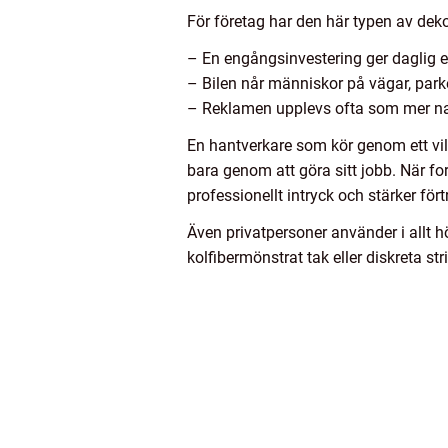
För företag har den här typen av deko
– En engångsinvestering ger daglig e
– Bilen når människor på vägar, park
– Reklamen upplevs ofta som mer natu
En hantverkare som kör genom ett vill
bara genom att göra sitt jobb. När fo
professionellt intryck och stärker fö
Även privatpersoner använder i allt hö
kolfibermönstrat tak eller diskreta s