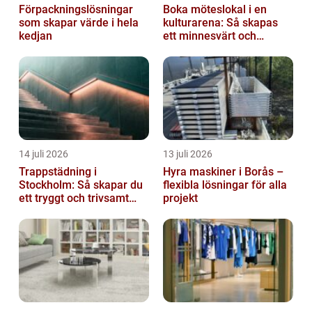
Förpackningslösningar
Boka möteslokal i en
som skapar värde i hela
kulturarena: Så skapas
kedjan
ett minnesvärt och
effektivt möte
14 juli 2026
13 juli 2026
Trappstädning i
Hyra maskiner i Borås –
Stockholm: Så skapar du
flexibla lösningar för alla
ett tryggt och trivsamt
projekt
trapphus