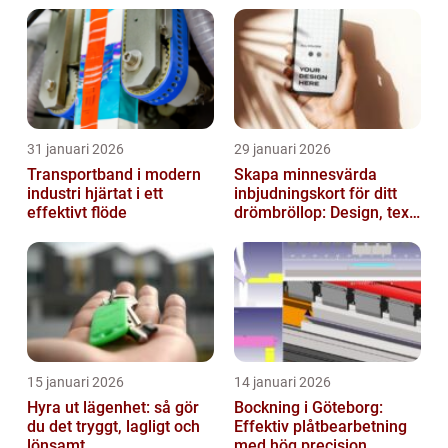
31 januari 2026
29 januari 2026
Transportband i modern
Skapa minnesvärda
industri hjärtat i ett
inbjudningskort för ditt
effektivt flöde
drömbröllop: Design, text
och hållbarhet i fokus
15 januari 2026
14 januari 2026
Hyra ut lägenhet: så gör
Bockning i Göteborg:
du det tryggt, lagligt och
Effektiv plåtbearbetning
lönsamt
med hög precision