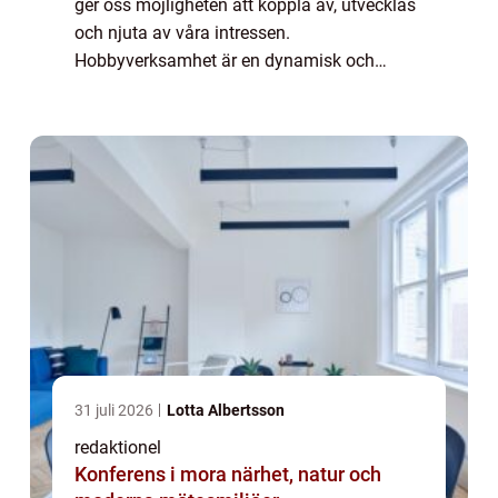
ger oss möjligheten att koppla av, utvecklas
och njuta av våra intressen.
Hobbyverksamhet är en dynamisk och
mångsidig värld som lockar människor från
alla samhällsskikt och åldrar. I denna artikel
kommer ...
31 juli 2026
Lotta Albertsson
redaktionel
Konferens i mora närhet, natur och