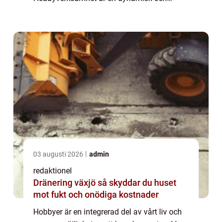
mångsidig värld som lockar människor från
alla samhällsskikt och åldrar. I denna artikel
kommer ...
03 augusti 2026
admin
redaktionel
Dränering växjö så skyddar du huset
mot fukt och onödiga kostnader
Hobbyer är en integrerad del av vårt liv och