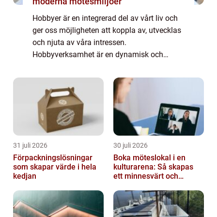
moderna mötesmiljöer
Hobbyer är en integrerad del av vårt liv och
ger oss möjligheten att koppla av, utvecklas
och njuta av våra intressen.
Hobbyverksamhet är en dynamisk och
mångsidig värld som lockar människor från
alla samhällsskikt och åldrar. I denna artikel
kommer ...
31 juli 2026
30 juli 2026
Förpackningslösningar
Boka möteslokal i en
som skapar värde i hela
kulturarena: Så skapas
kedjan
ett minnesvärt och
effektivt möte