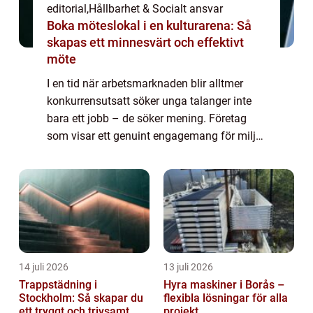
editorial
,
Hållbarhet & Socialt ansvar
Boka möteslokal i en kulturarena: Så
skapas ett minnesvärt och effektivt
möte
I en tid när arbetsmarknaden blir alltmer
konkurrensutsatt söker unga talanger inte
bara ett jobb – de söker mening. Företag
som visar ett genuint engagemang för miljö,
social rättvisa och etiskt ansvar blir a...
14 juli 2026
13 juli 2026
Trappstädning i
Hyra maskiner i Borås –
Stockholm: Så skapar du
flexibla lösningar för alla
ett tryggt och trivsamt
projekt