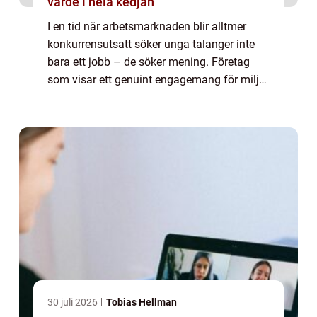
värde i hela kedjan
I en tid när arbetsmarknaden blir alltmer
konkurrensutsatt söker unga talanger inte
bara ett jobb – de söker mening. Företag
som visar ett genuint engagemang för miljö,
social rättvisa och etiskt ansvar blir a...
30 juli 2026
Tobias Hellman