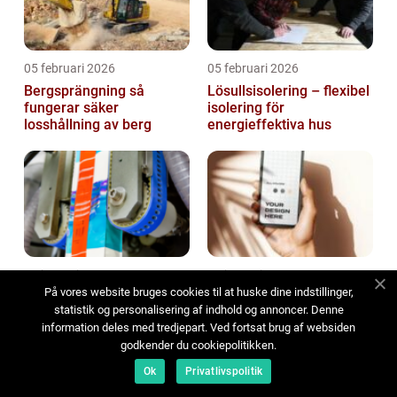
05 februari 2026
05 februari 2026
Bergsprängning så
Lösullsisolering – flexibel
fungerar säker
isolering för
losshållning av berg
energieffektiva hus
31 januari 2026
29 januari 2026
På vores website bruges cookies til at huske dine indstillinger,
Transportband i modern
Skapa minnesvärda
statistik og personalisering af indhold og annoncer. Denne
industri hjärtat i ett
inbjudningskort för ditt
information deles med tredjepart. Ved fortsat brug af websiden
effektivt flöde
drömbröllop: Design, text
godkender du cookiepolitikken.
och hållbarhet i fokus
Ok
Privatlivspolitik