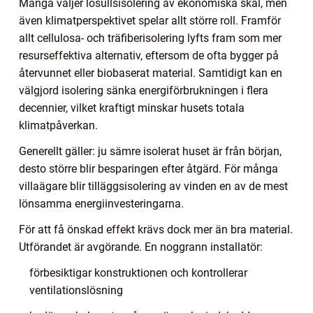
Många väljer lösullsisolering av ekonomiska skäl, men
även klimatperspektivet spelar allt större roll. Framför
allt cellulosa- och träfiberisolering lyfts fram som mer
resurseffektiva alternativ, eftersom de ofta bygger på
återvunnet eller biobaserat material. Samtidigt kan en
välgjord isolering sänka energiförbrukningen i flera
decennier, vilket kraftigt minskar husets totala
klimatpåverkan.
Generellt gäller: ju sämre isolerat huset är från början,
desto större blir besparingen efter åtgärd. För många
villaägare blir tilläggsisolering av vinden en av de mest
lönsamma energiinvesteringarna.
För att få önskad effekt krävs dock mer än bra material.
Utförandet är avgörande. En noggrann installatör:
förbesiktigar konstruktionen och kontrollerar
ventilationslösning