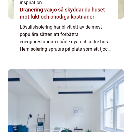
inspiration
Dränering växjö så skyddar du huset
mot fukt och onödiga kostnader
Lösullsisolering har blivit ett av de mest
populära sätten att förbättra
energiprestandan i både nya och äldre hus.
Hemisolering sprutas på plats som ett tjockt,
fluffigt lager och fyller alla små h&ari...