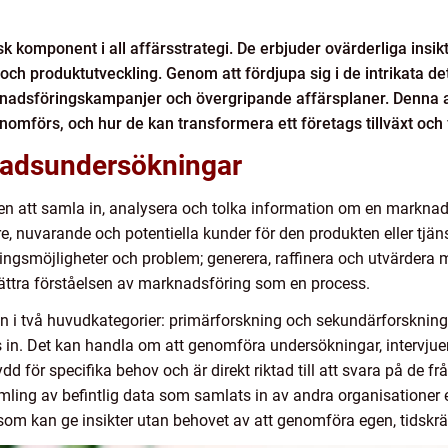
k komponent i all affärsstrategi. De erbjuder ovärderliga insi
ch produktutveckling. Genom att fördjupa sig i de intrikata de
knadsföringskampanjer och övergripande affärsplaner. Denna ar
mförs, och hur de kan transformera ett företags tillväxt och
nadsundersökningar
 att samla in, analysera och tolka information om en marknad, 
, nuvarande och potentiella kunder för den produkten eller tjän
ringsmöjligheter och problem; generera, raffinera och utvärdera
ttra förståelsen av marknadsföring som en process.
 i två huvudkategorier: primärforskning och sekundärforskning
 in. Det kan handla om att genomföra undersökningar, intervjuer
d för specifika behov och är direkt riktad till att svara på de f
mling av befintlig data som samlats in av andra organisationer el
r som kan ge insikter utan behovet av att genomföra egen, tidskr