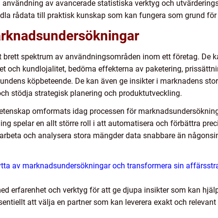
d användning av avancerade statistiska verktyg och utvärderings
dla rådata till praktisk kunskap som kan fungera som grund för
rknadsundersökningar
brett spektrum av användningsområden inom ett företag. De kan 
och kundlojalitet, bedöma effekterna av paketering, prissättni
undens köpbeteende. De kan även ge insikter i marknadens storlek 
h stödja strategisk planering och produktutveckling.
etenskap omformats idag processen för marknadsundersökningar
rning spelar en allt större roll i att automatisera och förbättra 
arbeta och analysera stora mängder data snabbare än någonsin, 
ytta av marknadsundersökningar och transformera sin affärsstrat
d erfarenhet och verktyg för att ge djupa insikter som kan hjälp
ntiellt att välja en partner som kan leverera exakt och releva