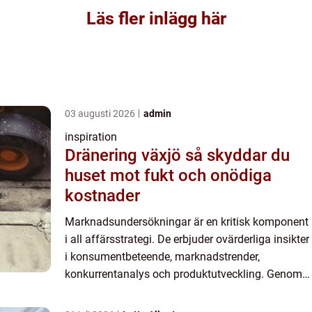
Läs fler inlägg här
03 augusti 2026
admin
inspiration
Dränering växjö så skyddar du
huset mot fukt och onödiga
kostnader
Marknadsundersökningar är en kritisk komponent
i all affärsstrategi. De erbjuder ovärderliga insikter
i konsumentbeteende, marknadstrender,
konkurrentanalys och produktutveckling. Genom
att fördjupa sig i de intrikata detalje...