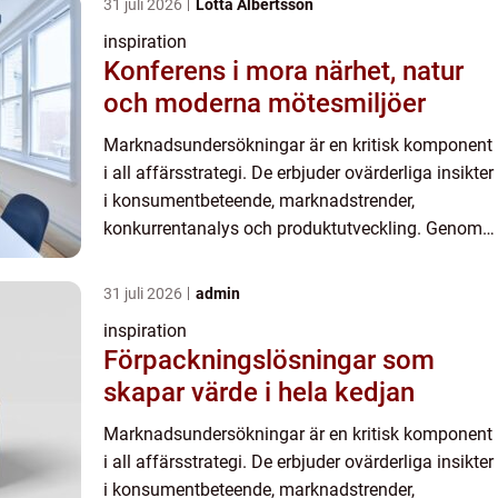
31 juli 2026
Lotta Albertsson
inspiration
Konferens i mora närhet, natur
och moderna mötesmiljöer
Marknadsundersökningar är en kritisk komponent
i all affärsstrategi. De erbjuder ovärderliga insikter
i konsumentbeteende, marknadstrender,
konkurrentanalys och produktutveckling. Genom
att fördjupa sig i de intrikata detalje...
31 juli 2026
admin
inspiration
Förpackningslösningar som
skapar värde i hela kedjan
Marknadsundersökningar är en kritisk komponent
i all affärsstrategi. De erbjuder ovärderliga insikter
i konsumentbeteende, marknadstrender,