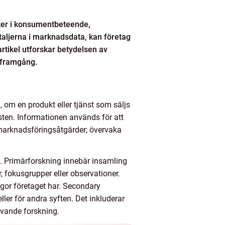
kter i konsumentbeteende,
taljerna i marknadsdata, kan företag
tikel utforskar betydelsen av
 framgång.
om en produkt eller tjänst som säljs
sten. Informationen används för att
 marknadsföringsåtgärder; övervaka
. Primärforskning innebär insamling
, fokusgrupper eller observationer.
rågor företaget har. Secondary
ler för andra syften. Det inkluderar
ävande forskning.