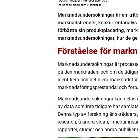
Marknadsundersökningar är en kritis
marknadstrender, konkurrentanalys o
förbättra sin produktplacering, mar
marknadsundersökningar, hur de geno
Förståelse för mark
Marknadsundersökningar är processen
på den marknaden, och om de tidigare
identifiera och definiera marknadsfö
marknadsföringsprestanda; och förbä
Marknadsundersökningar kan delas in
av data som inte tidigare har samlats
Denna typ av forskning är skräddarsyd
research, å andra sidan, innebär insa
rapporter, studier och andra publike