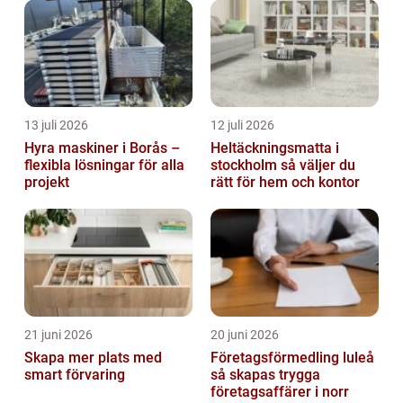
13 juli 2026
12 juli 2026
Hyra maskiner i Borås –
Heltäckningsmatta i
flexibla lösningar för alla
stockholm så väljer du
projekt
rätt för hem och kontor
21 juni 2026
20 juni 2026
Skapa mer plats med
Företagsförmedling luleå
smart förvaring
så skapas trygga
företagsaffärer i norr