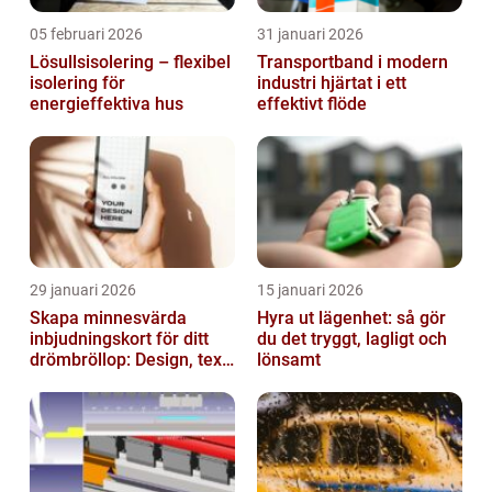
05 februari 2026
31 januari 2026
Lösullsisolering – flexibel
Transportband i modern
isolering för
industri hjärtat i ett
energieffektiva hus
effektivt flöde
29 januari 2026
15 januari 2026
Skapa minnesvärda
Hyra ut lägenhet: så gör
inbjudningskort för ditt
du det tryggt, lagligt och
drömbröllop: Design, text
lönsamt
och hållbarhet i fokus