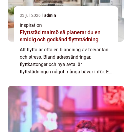
03 juli 2026
admin
inspiration
Flyttstäd malmö så planerar du en
smidig och godkänd flyttstädning
Att flytta är ofta en blandning av förväntan
och stress. Bland adressändringar,
flyttkartonger och nya avtal är
flyttstädningen något många bävar inför. En
väl utförd flyttstädning är dock avgörande
för att lämna bostaden i godkänt skick,
undvika onö...