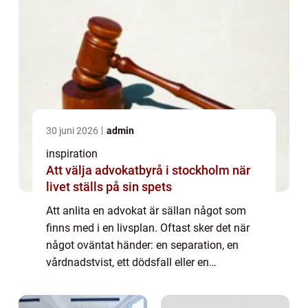
30 juni 2026
admin
inspiration
Att välja advokatbyrå i stockholm när
livet ställs på sin spets
Att anlita en advokat är sällan något som
finns med i en livsplan. Oftast sker det när
något oväntat händer: en separation, en
vårdnadstvist, ett dödsfall eller en
brottsutredning. I de lägena blir valet av
advokatbyrå avgörande. En advokatbyrå