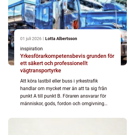
01 juli 2026
Lotta Albertsson
inspiration
Yrkesförarkompetensbevis grunden för
ett säkert och professionellt
vägtransportyrke
Att köra lastbil eller buss i yrkestrafik
handlar om mycket mer än att ta sig från
punkt A till punkt B. Föraren ansvarar för
människor, gods, fordon och omgivning
samtidigt som tidspress, trafikmiljö och
lagkrav ska hanteras. Här spelar
yrkesförarko...