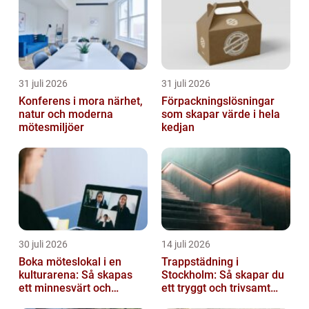
stock...
31 juli 2026
31 juli 2026
Konferens i mora närhet,
Förpackningslösningar
natur och moderna
som skapar värde i hela
mötesmiljöer
kedjan
30 juli 2026
14 juli 2026
Boka möteslokal i en
Trappstädning i
kulturarena: Så skapas
Stockholm: Så skapar du
ett minnesvärt och
ett tryggt och trivsamt
effektivt möte
trapphus