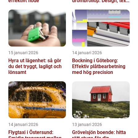
effektivt flöde
drömbröllop: Design, text
och hållbarhet i fokus
15 januari 2026
14 januari 2026
Hyra ut lägenhet: så gör
Bockning i Göteborg:
du det tryggt, lagligt och
Effektiv plåtbearbetning
lönsamt
med hög precision
14 januari 2026
13 januari 2026
Flygtaxi i Östersund:
Grövelsjön boende: hitta