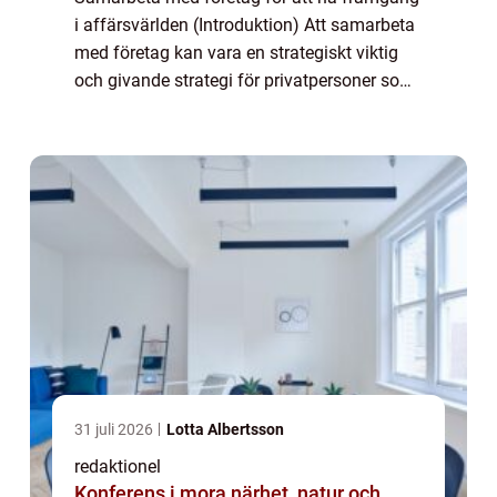
i affärsvärlden (Introduktion) Att samarbeta
med företag kan vara en strategiskt viktig
och givande strategi för privatpersoner som
strävar efter framgång inom affärsvärlden. I
denna artikel kommer vi att und...
31 juli 2026
Lotta Albertsson
redaktionel
Konferens i mora närhet, natur och