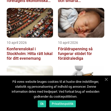
företagets ekonomiska
och smarta
behov
elinstallationer
10 april 2026
10 april 2026
Konferenslokal i
Föräldrapenning så
Stockholm: Hitta rätt lokal
fungerar stödet för
för ditt evenemang
föräldralediga
På vores website bruges cookies til at huske dine indstillinger,
statistik og personalisering af indhold og annoncer. Denne
information deles med tredjepart. Ved fortsat brug af websiden
godkender du cookiepolitikken.
06 april 2026
03 april 2026
Ok
Privatlivspolitik
Flytspackling Stockholm
Arkitekt lidingö