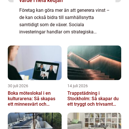
värde i hela kedjan
Företag kan göra mer än att generera vinst –
de kan också bidra till samhällsnytta
samtidigt som de växer. Sociala
investeringar handlar om strategiska
insatser som förbättrar samhällen, stödje...
30 juli 2026
14 juli 2026
Boka möteslokal i en
Trappstädning i
kulturarena: Så skapas
Stockholm: Så skapar du
ett minnesvärt och
ett tryggt och trivsamt
effektivt möte
trapphus