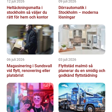
12 juli 2026
09 juli 2026
Heltäckningsmatta i
Dörrautomatik i
stockholm så väljer du
Stockholm – moderna
rätt för hem och kontor
lösningar
06 juli 2026
03 juli 2026
Magasinering i Sundsvall
Flyttstäd malmö så
vid flytt, renovering eller
planerar du en smidig och
platsbrist
godkänd flyttstädning