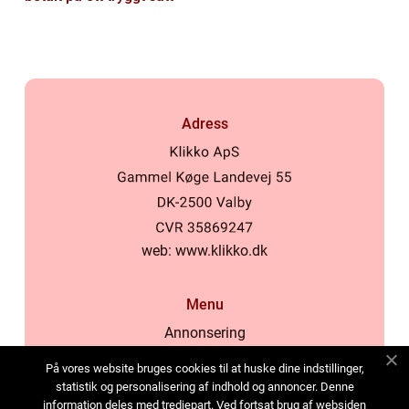
Adress
web:
www.klikko.dk
Menu
Annonsering
Om oss
På vores website bruges cookies til at huske dine indstillinger,
Cookies
statistik og personalisering af indhold og annoncer. Denne
information deles med tredjepart. Ved fortsat brug af websiden
Kontakta oss