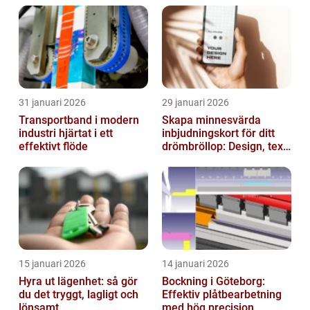
31 januari 2026
29 januari 2026
Transportband i modern
Skapa minnesvärda
industri hjärtat i ett
inbjudningskort för ditt
effektivt flöde
drömbröllop: Design, text
och hållbarhet i fokus
15 januari 2026
14 januari 2026
Hyra ut lägenhet: så gör
Bockning i Göteborg:
du det tryggt, lagligt och
Effektiv plåtbearbetning
lönsamt
med hög precision