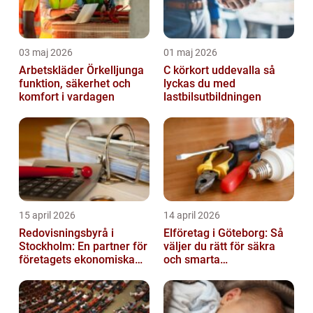
03 maj 2026
01 maj 2026
Arbetskläder Örkelljunga
C körkort uddevalla så
funktion, säkerhet och
lyckas du med
komfort i vardagen
lastbilsutbildningen
15 april 2026
14 april 2026
Redovisningsbyrå i
Elföretag i Göteborg: Så
Stockholm: En partner för
väljer du rätt för säkra
företagets ekonomiska
och smarta
behov
elinstallationer