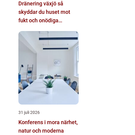
Dränering växjö så
skyddar du huset mot
fukt och onödiga
kostnader
31 juli 2026
Konferens i mora närhet,
natur och moderna