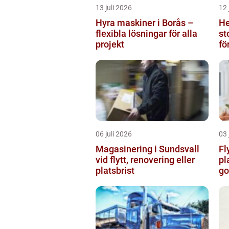
13 juli 2026
12 
Hyra maskiner i Borås –
He
flexibla lösningar för alla
stockh
projekt
fö
06 juli 2026
03 
Magasinering i Sundsvall
Fl
vid flytt, renovering eller
pl
platsbrist
go