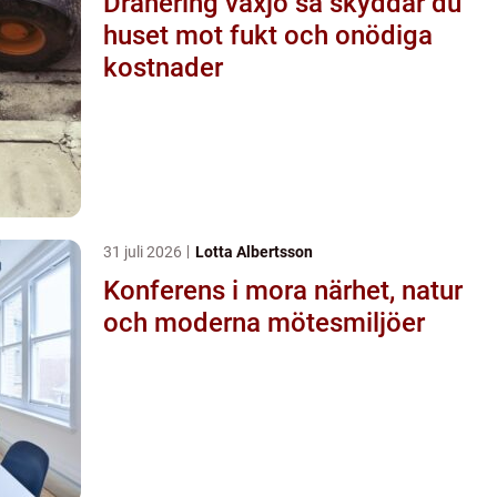
Dränering växjö så skyddar du
huset mot fukt och onödiga
kostnader
31 juli 2026
Lotta Albertsson
Konferens i mora närhet, natur
och moderna mötesmiljöer