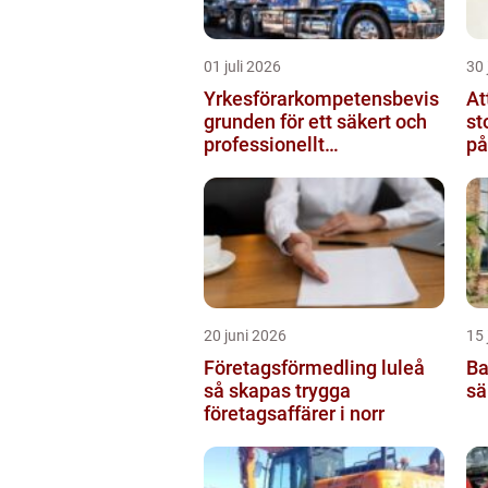
01 juli 2026
30 
Yrkesförarkompetensbevis
At
grunden för ett säkert och
st
professionellt
på
vägtransportyrke
20 juni 2026
15 
Företagsförmedling luleå
Ba
så skapas trygga
sä
företagsaffärer i norr