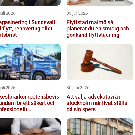
juli 2026
03 juli 2026
gasinering i Sundsvall
Flyttstäd malmö så
d flytt, renovering eller
planerar du en smidig och
atsbrist
godkänd flyttstädning
juli 2026
30 juni 2026
kesförarkompetensbevis
Att välja advokatbyrå i
unden för ett säkert och
stockholm när livet ställs
ofessionellt
på sin spets
gtransportyrke