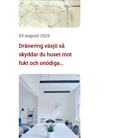
03 augusti 2026
Dränering växjö så
skyddar du huset mot
fukt och onödiga
kostnader