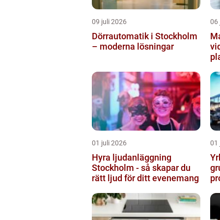
09 juli 2026
06 
Dörrautomatik i Stockholm
Ma
– moderna lösningar
vi
pl
01 juli 2026
01 
Hyra ljudanläggning
Yr
Stockholm - så skapar du
gr
rätt ljud för ditt evenemang
pr
vä