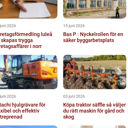
juni 2026
15 juni 2026
retagsförmedling luleå
Bas P : Nyckelrollen för en
 skapas trygga
säker byggarbetsplats
retagsaffärer i norr
juni 2026
03 juni 2026
tachi hjulgrävare för
Köpa traktor säffle så väljer
exibel och effektiv
du rätt maskin för gård och
treprenad
skog