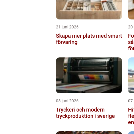
21 juni 2026
20 
Skapa mer plats med smart
Fö
förvaring
så
fö
08 juni 2026
07 
Tryckeri och modern
Hi
tryckproduktion i sverige
fl
en