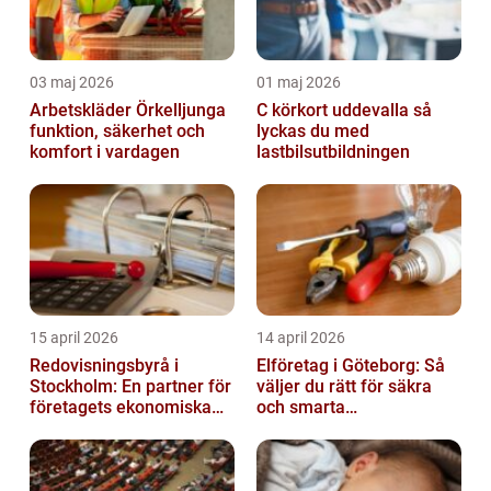
03 maj 2026
01 maj 2026
Arbetskläder Örkelljunga
C körkort uddevalla så
funktion, säkerhet och
lyckas du med
komfort i vardagen
lastbilsutbildningen
15 april 2026
14 april 2026
Redovisningsbyrå i
Elföretag i Göteborg: Så
Stockholm: En partner för
väljer du rätt för säkra
företagets ekonomiska
och smarta
behov
elinstallationer