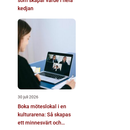
som skapar värde i hela
kedjan
30 juli 2026
Boka möteslokal i en
kulturarena: Så skapas
ett minnesvärt och