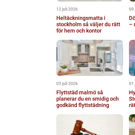
12 juli 2026
09 
Heltäckningsmatta i
Dö
stockholm så väljer du rätt
– 
för hem och kontor
03 juli 2026
01 
Flyttstäd malmö så
Hy
planerar du en smidig och
St
godkänd flyttstädning
rä