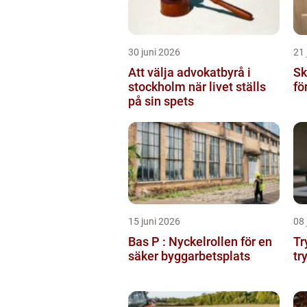
30 juni 2026
21 
Att välja advokatbyrå i
Sk
stockholm när livet ställs
fö
på sin spets
15 juni 2026
08 
Bas P : Nyckelrollen för en
Tr
säker byggarbetsplats
tr