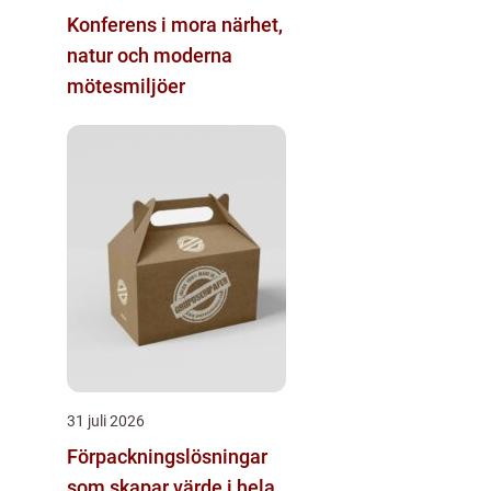
Konferens i mora närhet,
natur och moderna
mötesmiljöer
31 juli 2026
Förpackningslösningar
som skapar värde i hela