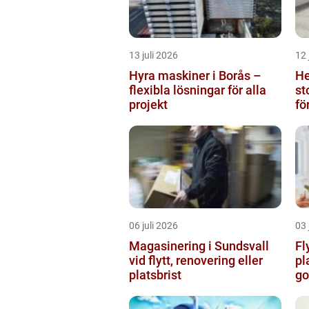
13 juli 2026
12 
Hyra maskiner i Borås –
He
flexibla lösningar för alla
stockh
projekt
fö
06 juli 2026
03 
Magasinering i Sundsvall
Fl
vid flytt, renovering eller
pl
platsbrist
go