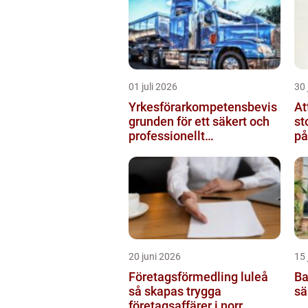
01 juli 2026
30 
Yrkesförarkompetensbevis
At
grunden för ett säkert och
st
professionellt
på
vägtransportyrke
20 juni 2026
15 
Företagsförmedling luleå
Ba
så skapas trygga
sä
företagsaffärer i norr