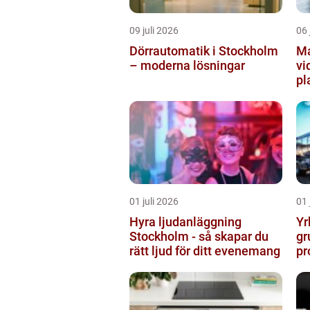
09 juli 2026
06 
Dörrautomatik i Stockholm
Ma
– moderna lösningar
vi
pl
01 juli 2026
01 
Hyra ljudanläggning
Yr
Stockholm - så skapar du
gr
rätt ljud för ditt evenemang
pr
vä