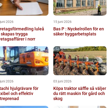
juni 2026
15 juni 2026
retagsförmedling luleå
Bas P : Nyckelrollen för en
 skapas trygga
säker byggarbetsplats
retagsaffärer i norr
juni 2026
03 juni 2026
tachi hjulgrävare för
Köpa traktor säffle så väljer
exibel och effektiv
du rätt maskin för gård och
treprenad
skog