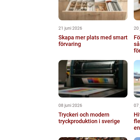
21 juni 2026
20 
Skapa mer plats med smart
Fö
förvaring
så
fö
08 juni 2026
07 
Tryckeri och modern
Hi
tryckproduktion i sverige
fl
en