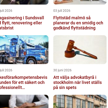
juli 2026
03 juli 2026
gasinering i Sundsvall
Flyttstäd malmö så
d flytt, renovering eller
planerar du en smidig och
atsbrist
godkänd flyttstädning
juli 2026
30 juni 2026
kesförarkompetensbevis
Att välja advokatbyrå i
unden för ett säkert och
stockholm när livet ställs
ofessionellt
på sin spets
gtransportyrke