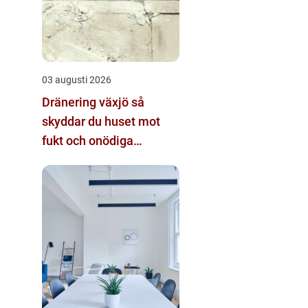
03 augusti 2026
Dränering växjö så
skyddar du huset mot
fukt och onödiga
kostnader