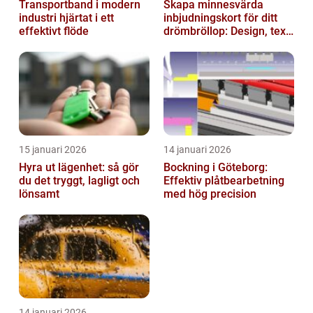
Transportband i modern
Skapa minnesvärda
industri hjärtat i ett
inbjudningskort för ditt
effektivt flöde
drömbröllop: Design, text
och hållbarhet i fokus
15 januari 2026
14 januari 2026
Hyra ut lägenhet: så gör
Bockning i Göteborg:
du det tryggt, lagligt och
Effektiv plåtbearbetning
lönsamt
med hög precision
14 januari 2026