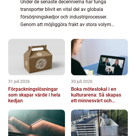
Under de senaste decennierna har tunga
transporter blivit en vital del av globala
försörjningskedjor och industriprocesser.
Genom att möjliggöra frakt av stora volymer
gods över långa avstånd spelar de en avgö...
31 juli 2026
30 juli 2026
Förpackningslösningar
Boka möteslokal i en
som skapar värde i hela
kulturarena: Så skapas
kedjan
ett minnesvärt och
effektivt möte