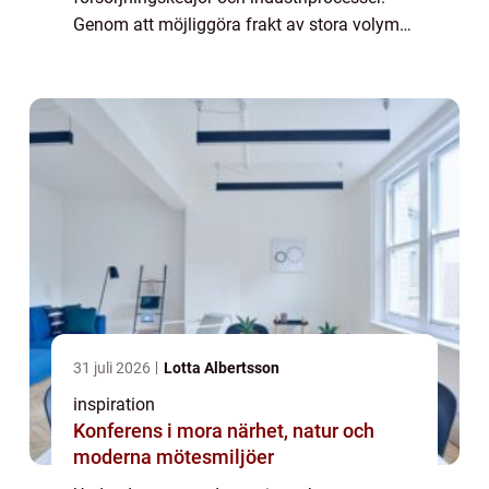
Genom att möjliggöra frakt av stora volymer
gods över långa avstånd spelar de en avgö...
31 juli 2026
Lotta Albertsson
inspiration
Konferens i mora närhet, natur och
moderna mötesmiljöer