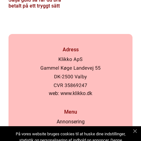
betalt på ett tryggt sätt
Adress
web:
www.klikko.dk
Menu
Annonsering
Om oss
På vores website bruges cookies til at huske dine indstillinger,
Cookies
statistik og personalisering af indhold og annoncer. Denne