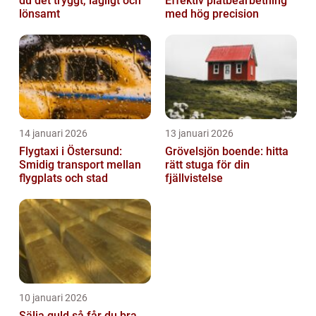
du det tryggt, lagligt och
Effektiv plåtbearbetning
lönsamt
med hög precision
14 januari 2026
13 januari 2026
Flygtaxi i Östersund:
Grövelsjön boende: hitta
Smidig transport mellan
rätt stuga för din
flygplats och stad
fjällvistelse
10 januari 2026
Sälja guld så får du bra