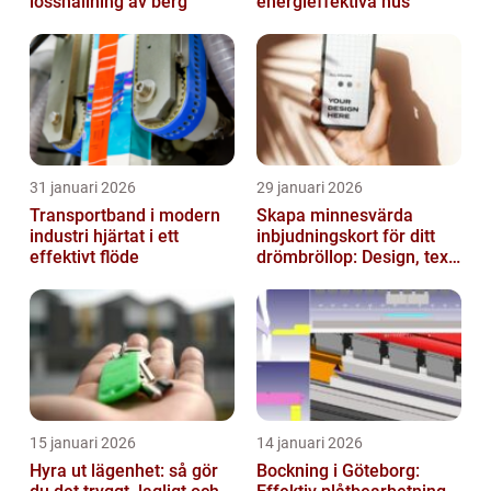
losshållning av berg
energieffektiva hus
31 januari 2026
29 januari 2026
Transportband i modern
Skapa minnesvärda
industri hjärtat i ett
inbjudningskort för ditt
effektivt flöde
drömbröllop: Design, text
och hållbarhet i fokus
15 januari 2026
14 januari 2026
Hyra ut lägenhet: så gör
Bockning i Göteborg: