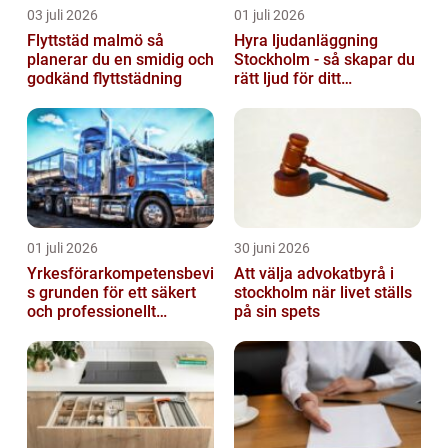
03 juli 2026
01 juli 2026
Flyttstäd malmö så
Hyra ljudanläggning
planerar du en smidig och
Stockholm - så skapar du
godkänd flyttstädning
rätt ljud för ditt
evenemang
01 juli 2026
30 juni 2026
Yrkesförarkompetensbevi
Att välja advokatbyrå i
s grunden för ett säkert
stockholm när livet ställs
och professionellt
på sin spets
vägtransportyrke