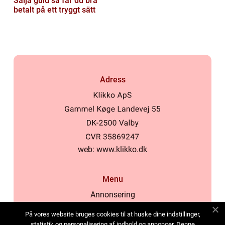
Sälja guld så får du bra
betalt på ett tryggt sätt
Adress
web:
www.klikko.dk
Menu
Annonsering
Om oss
På vores website bruges cookies til at huske dine indstillinger,
Cookies
statistik og personalisering af indhold og annoncer. Denne