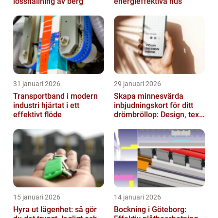
losshållning av berg
energieffektiva hus
31 januari 2026
29 januari 2026
Transportband i modern
Skapa minnesvärda
industri hjärtat i ett
inbjudningskort för ditt
effektivt flöde
drömbröllop: Design, text
och hållbarhet i fokus
15 januari 2026
14 januari 2026
Hyra ut lägenhet: så gör
Bockning i Göteborg: