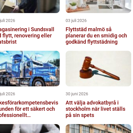
juli 2026
03 juli 2026
gasinering i Sundsvall
Flyttstäd malmö så
d flytt, renovering eller
planerar du en smidig och
atsbrist
godkänd flyttstädning
juli 2026
30 juni 2026
kesförarkompetensbevis
Att välja advokatbyrå i
unden för ett säkert och
stockholm när livet ställs
ofessionellt
på sin spets
gtransportyrke