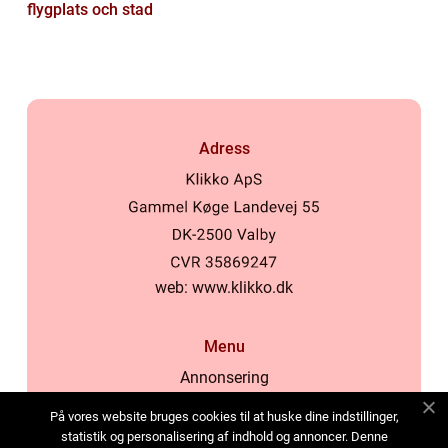
flygplats och stad
Adress
web:
www.klikko.dk
Menu
Annonsering
Om oss
På vores website bruges cookies til at huske dine indstillinger,
Cookies
statistik og personalisering af indhold og annoncer. Denne