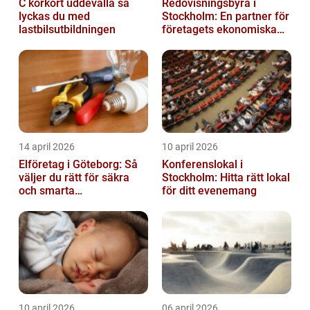
C körkort uddevalla så
Redovisningsbyrå i
lyckas du med
Stockholm: En partner för
lastbilsutbildningen
företagets ekonomiska
behov
14 april 2026
10 april 2026
Elföretag i Göteborg: Så
Konferenslokal i
väljer du rätt för säkra
Stockholm: Hitta rätt lokal
och smarta
för ditt evenemang
elinstallationer
10 april 2026
06 april 2026