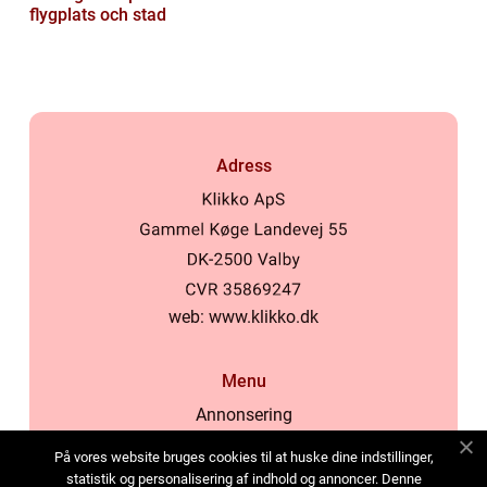
flygplats och stad
Adress
web:
www.klikko.dk
Menu
Annonsering
Om oss
På vores website bruges cookies til at huske dine indstillinger,
Cookies
statistik og personalisering af indhold og annoncer. Denne