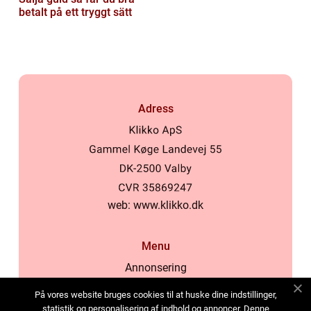
betalt på ett tryggt sätt
Adress
web:
www.klikko.dk
Menu
Annonsering
Om oss
På vores website bruges cookies til at huske dine indstillinger,
Cookies
statistik og personalisering af indhold og annoncer. Denne