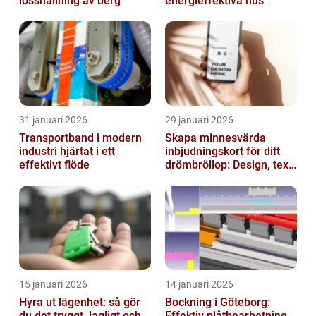
losshållning av berg
energieffektiva hus
31 januari 2026
29 januari 2026
Transportband i modern
Skapa minnesvärda
industri hjärtat i ett
inbjudningskort för ditt
effektivt flöde
drömbröllop: Design, text
och hållbarhet i fokus
15 januari 2026
14 januari 2026
Hyra ut lägenhet: så gör
Bockning i Göteborg:
du det tryggt, lagligt och
Effektiv plåtbearbetning