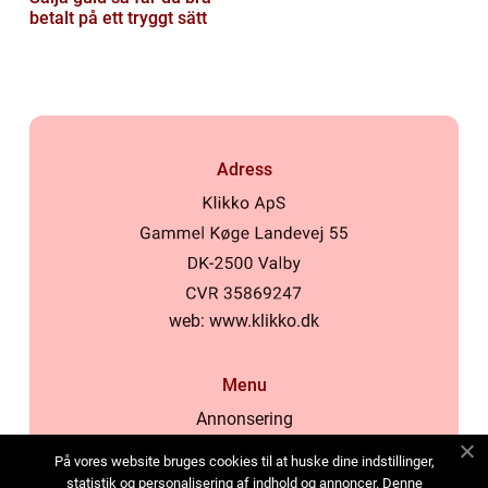
betalt på ett tryggt sätt
Adress
web:
www.klikko.dk
Menu
Annonsering
Om oss
På vores website bruges cookies til at huske dine indstillinger,
Cookies
statistik og personalisering af indhold og annoncer. Denne