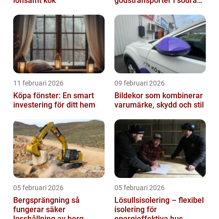
lönsamt kök
godstransporter i södra
sverige
11 februari 2026
09 februari 2026
Köpa fönster: En smart
Bildekor som kombinerar
investering för ditt hem
varumärke, skydd och stil
05 februari 2026
05 februari 2026
Bergsprängning så
Lösullsisolering – flexibel
fungerar säker
isolering för
losshållning av berg
energieffektiva hus