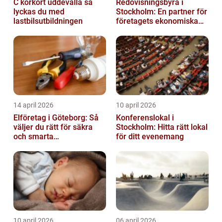
C körkort uddevalla så
Redovisningsbyrå i
lyckas du med
Stockholm: En partner för
lastbilsutbildningen
företagets ekonomiska
behov
14 april 2026
10 april 2026
Elföretag i Göteborg: Så
Konferenslokal i
väljer du rätt för säkra
Stockholm: Hitta rätt lokal
och smarta
för ditt evenemang
elinstallationer
10 april 2026
06 april 2026