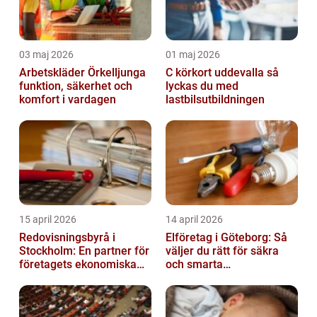
03 maj 2026
01 maj 2026
Arbetskläder Örkelljunga
C körkort uddevalla så
funktion, säkerhet och
lyckas du med
komfort i vardagen
lastbilsutbildningen
15 april 2026
14 april 2026
Redovisningsbyrå i
Elföretag i Göteborg: Så
Stockholm: En partner för
väljer du rätt för säkra
företagets ekonomiska
och smarta
behov
elinstallationer