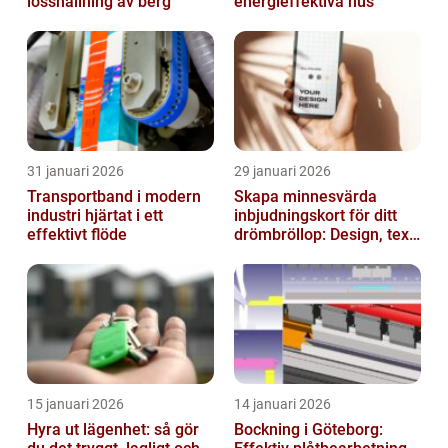
losshållning av berg
energieffektiva hus
31 januari 2026
29 januari 2026
Transportband i modern
Skapa minnesvärda
industri hjärtat i ett
inbjudningskort för ditt
effektivt flöde
drömbröllop: Design, text
och hållbarhet i fokus
15 januari 2026
14 januari 2026
Hyra ut lägenhet: så gör
Bockning i Göteborg: