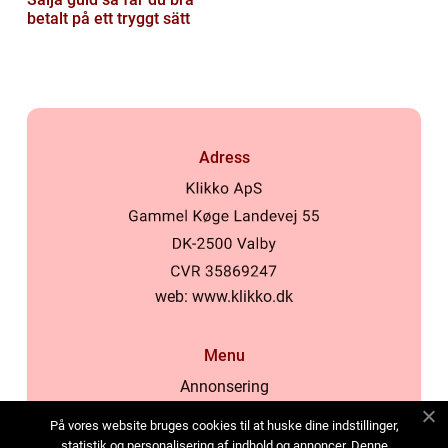
betalt på ett tryggt sätt
Adress
web:
www.klikko.dk
Menu
Annonsering
Om oss
På vores website bruges cookies til at huske dine indstillinger,
Cookies
statistik og personalisering af indhold og annoncer. Denne