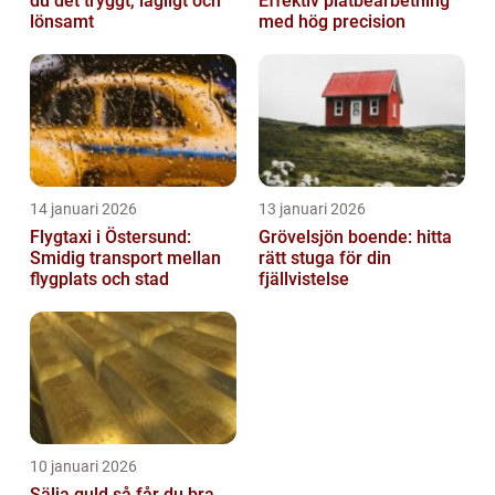
du det tryggt, lagligt och
Effektiv plåtbearbetning
lönsamt
med hög precision
14 januari 2026
13 januari 2026
Flygtaxi i Östersund:
Grövelsjön boende: hitta
Smidig transport mellan
rätt stuga för din
flygplats och stad
fjällvistelse
10 januari 2026
Sälja guld så får du bra