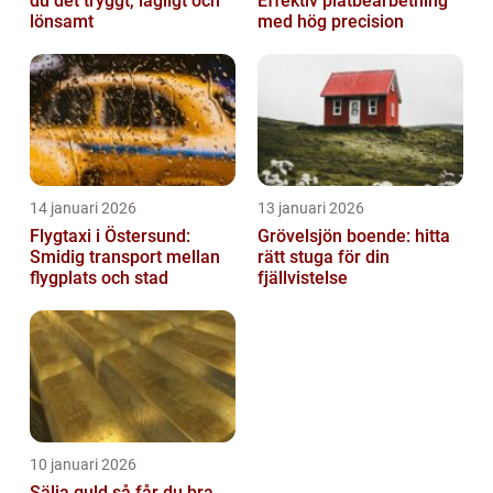
du det tryggt, lagligt och
Effektiv plåtbearbetning
lönsamt
med hög precision
14 januari 2026
13 januari 2026
Flygtaxi i Östersund:
Grövelsjön boende: hitta
Smidig transport mellan
rätt stuga för din
flygplats och stad
fjällvistelse
10 januari 2026
Sälja guld så får du bra