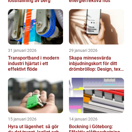
losshållning av berg
energieffektiva hus
31 januari 2026
29 januari 2026
Transportband i modern
Skapa minnesvärda
industri hjärtat i ett
inbjudningskort för ditt
effektivt flöde
drömbröllop: Design, text
och hållbarhet i fokus
15 januari 2026
14 januari 2026
Hyra ut lägenhet: så gör
Bockning i Göteborg: