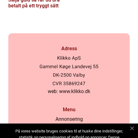
betalt på ett tryggt sätt
Adress
web:
www.klikko.dk
Menu
Annonsering
Om oss
På vores website bruges cookies til at huske dine indstillinger,
Cookies
statistik og personalisering af indhold og annoncer. Denne