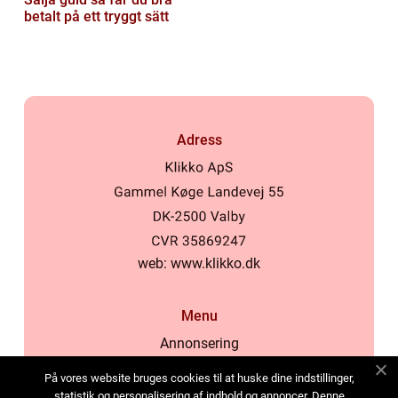
betalt på ett tryggt sätt
Adress
web:
www.klikko.dk
Menu
Annonsering
Om oss
På vores website bruges cookies til at huske dine indstillinger,
Cookies
statistik og personalisering af indhold og annoncer. Denne