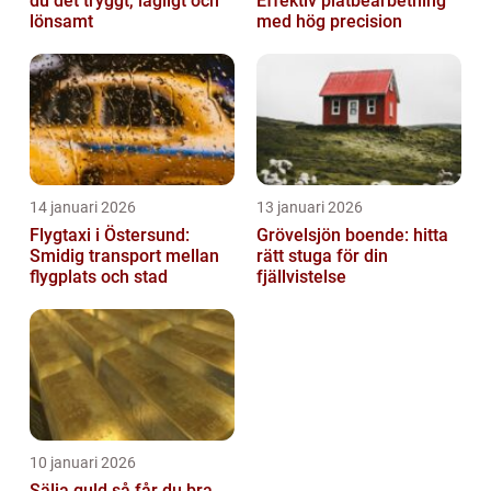
du det tryggt, lagligt och
Effektiv plåtbearbetning
lönsamt
med hög precision
14 januari 2026
13 januari 2026
Flygtaxi i Östersund:
Grövelsjön boende: hitta
Smidig transport mellan
rätt stuga för din
flygplats och stad
fjällvistelse
10 januari 2026
Sälja guld så får du bra