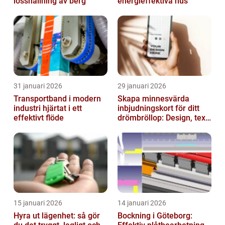
losshållning av berg
energieffektiva hus
31 januari 2026
29 januari 2026
Transportband i modern
Skapa minnesvärda
industri hjärtat i ett
inbjudningskort för ditt
effektivt flöde
drömbröllop: Design, text
och hållbarhet i fokus
15 januari 2026
14 januari 2026
Hyra ut lägenhet: så gör
Bockning i Göteborg: