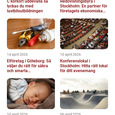
C körkort uddevalla så
Redovisningsbyrå i
lyckas du med
Stockholm: En partner för
lastbilsutbildningen
företagets ekonomiska
behov
14 april 2026
10 april 2026
Elföretag i Göteborg: Så
Konferenslokal i
väljer du rätt för säkra
Stockholm: Hitta rätt lokal
och smarta
för ditt evenemang
elinstallationer
10 april 2026
06 april 2026