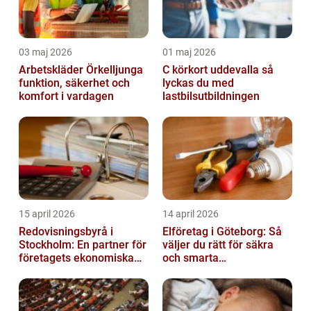
03 maj 2026
01 maj 2026
Arbetskläder Örkelljunga
C körkort uddevalla så
funktion, säkerhet och
lyckas du med
komfort i vardagen
lastbilsutbildningen
15 april 2026
14 april 2026
Redovisningsbyrå i
Elföretag i Göteborg: Så
Stockholm: En partner för
väljer du rätt för säkra
företagets ekonomiska
och smarta
behov
elinstallationer