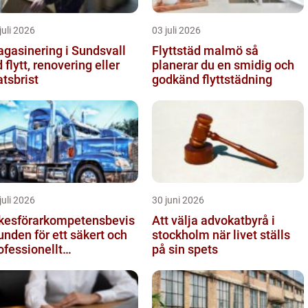
juli 2026
03 juli 2026
gasinering i Sundsvall
Flyttstäd malmö så
d flytt, renovering eller
planerar du en smidig och
atsbrist
godkänd flyttstädning
juli 2026
30 juni 2026
kesförarkompetensbevis
Att välja advokatbyrå i
unden för ett säkert och
stockholm när livet ställs
ofessionellt
på sin spets
gtransportyrke