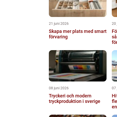
21 juni 2026
20 
Skapa mer plats med smart
Fö
förvaring
så
fö
08 juni 2026
07 
Tryckeri och modern
Hi
tryckproduktion i sverige
fl
en