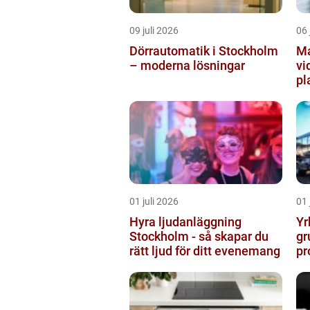
09 juli 2026
06 
Dörrautomatik i Stockholm
Ma
– moderna lösningar
vi
pl
01 juli 2026
01 
Hyra ljudanläggning
Yr
Stockholm - så skapar du
gr
rätt ljud för ditt evenemang
pr
vä