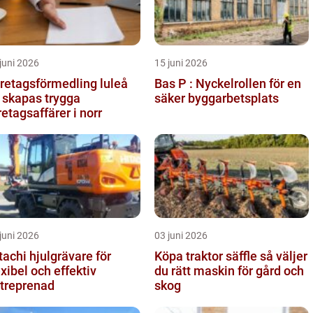
juni 2026
15 juni 2026
retagsförmedling luleå
Bas P : Nyckelrollen för en
 skapas trygga
säker byggarbetsplats
retagsaffärer i norr
juni 2026
03 juni 2026
tachi hjulgrävare för
Köpa traktor säffle så väljer
exibel och effektiv
du rätt maskin för gård och
treprenad
skog