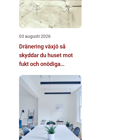
03 augusti 2026
Dränering växjö så
skyddar du huset mot
fukt och onödiga
kostnader