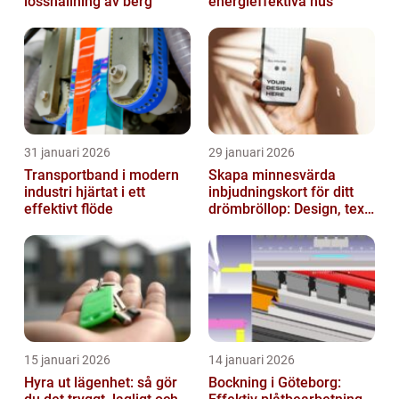
losshållning av berg
energieffektiva hus
31 januari 2026
29 januari 2026
Transportband i modern
Skapa minnesvärda
industri hjärtat i ett
inbjudningskort för ditt
effektivt flöde
drömbröllop: Design, text
och hållbarhet i fokus
15 januari 2026
14 januari 2026
Hyra ut lägenhet: så gör
Bockning i Göteborg: