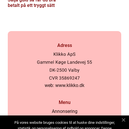
betalt på ett tryggt sätt
Adress
web:
www.klikko.dk
Menu
Annonsering
Om oss
På vores website bruges cookies til at huske dine indstillinger,
Cookies
statistik og personalisering af indhold og annoncer. Denne