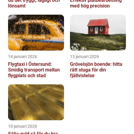
du det tryggt, lagligt och
Effektiv plåtbearbetning
lönsamt
med hög precision
14 januari 2026
13 januari 2026
Flygtaxi i Östersund:
Grövelsjön boende: hitta
Smidig transport mellan
rätt stuga för din
flygplats och stad
fjällvistelse
10 januari 2026
Sälja guld så får du bra