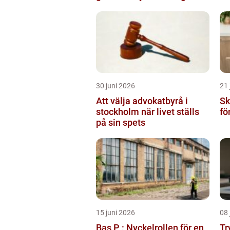
30 juni 2026
21 
Att välja advokatbyrå i
Sk
stockholm när livet ställs
fö
på sin spets
15 juni 2026
08 
Bas P : Nyckelrollen för en
Tr