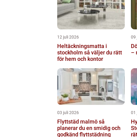
12 juli 2026
09 
Heltäckningsmatta i
Dö
stockholm så väljer du rätt
– 
för hem och kontor
03 juli 2026
01 
Flyttstäd malmö så
Hy
planerar du en smidig och
St
godkänd flyttstädning
rä