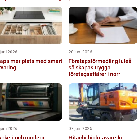
vägtransportyrke
juni 2026
20 juni 2026
apa mer plats med smart
Företagsförmedling luleå
rvaring
så skapas trygga
företagsaffärer i norr
juni 2026
07 juni 2026
yckeri och modern
Hitachi hjulgrävare för