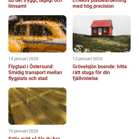
du det tryggt, lagligt och
Effektiv plåtbearbetning
lönsamt
med hög precision
14 januari 2026
13 januari 2026
Flygtaxi i Östersund:
Grövelsjön boende: hitta
Smidig transport mellan
rätt stuga för din
flygplats och stad
fjällvistelse
10 januari 2026
Sälja guld så får du bra