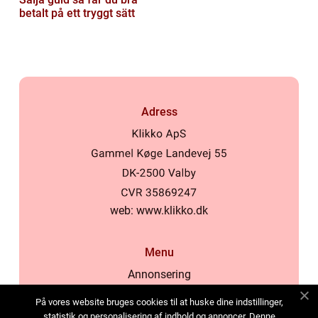
betalt på ett tryggt sätt
Adress
web:
www.klikko.dk
Menu
Annonsering
Om oss
På vores website bruges cookies til at huske dine indstillinger,
Cookies
statistik og personalisering af indhold og annoncer. Denne