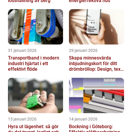
losshållning av berg
energieffektiva hus
31 januari 2026
29 januari 2026
Transportband i modern
Skapa minnesvärda
industri hjärtat i ett
inbjudningskort för ditt
effektivt flöde
drömbröllop: Design, text
och hållbarhet i fokus
15 januari 2026
14 januari 2026
Hyra ut lägenhet: så gör
Bockning i Göteborg: