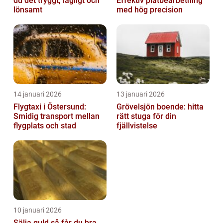
du det tryggt, lagligt och
Effektiv plåtbearbetning
lönsamt
med hög precision
14 januari 2026
13 januari 2026
Flygtaxi i Östersund:
Grövelsjön boende: hitta
Smidig transport mellan
rätt stuga för din
flygplats och stad
fjällvistelse
10 januari 2026
Sälja guld så får du bra