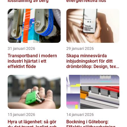
losshållning av berg
energieffektiva hus
31 januari 2026
29 januari 2026
Transportband i modern
Skapa minnesvärda
industri hjärtat i ett
inbjudningskort för ditt
effektivt flöde
drömbröllop: Design, text
och hållbarhet i fokus
15 januari 2026
14 januari 2026
Hyra ut lägenhet: så gör
Bockning i Göteborg: