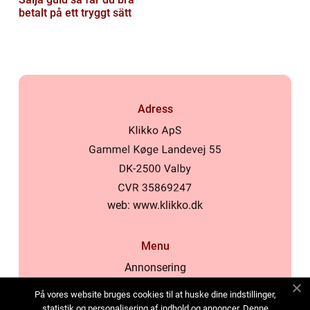
betalt på ett tryggt sätt
Adress
web:
www.klikko.dk
Menu
Annonsering
Om oss
På vores website bruges cookies til at huske dine indstillinger,
Cookies
statistik og personalisering af indhold og annoncer. Denne